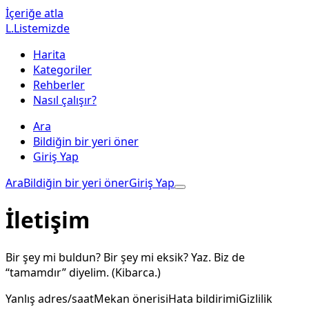
İçeriğe atla
L.
Listemizde
Harita
Kategoriler
Rehberler
Nasıl çalışır?
Ara
Bildiğin bir yeri öner
Giriş Yap
Ara
Bildiğin bir yeri öner
Giriş Yap
İletişim
Bir şey mi buldun? Bir şey mi eksik? Yaz. Biz de
“tamamdır” diyelim. (Kibarca.)
Yanlış adres/saat
Mekan önerisi
Hata bildirimi
Gizlilik